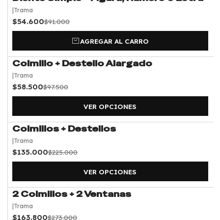
-40%
OFF
15 días hábiles desde que realizas o recibimos tu
|
Trama
$54.600
$91.000
muestra.
AGREGAR AL CARRO
Cuando esté listo, puedes:
• Retirar en taller
Colmillo + Destello Alargado
-40%
OFF
• Solicitar envío por pagar
|
Trama
$58.500
$97.500
VER OPCIONES
Colmillos + Destellos
-40%
OFF
|
Trama
$135.000
$225.000
VER OPCIONES
2 Colmillos + 2 Ventanas
-40%
OFF
|
Trama
$163.800
$273.000