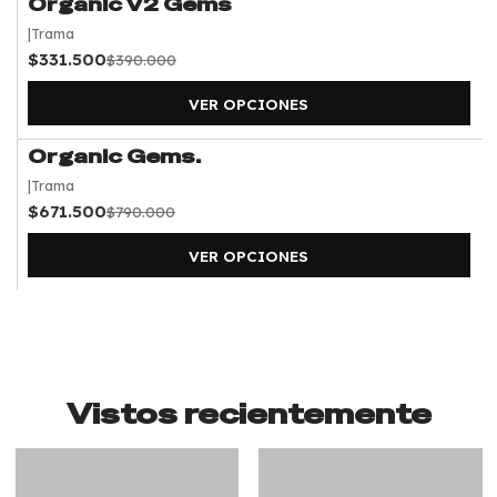
Organic V2 Gems
-15%
OFF
|
Trama
$331.500
$390.000
VER OPCIONES
Organic Gems.
-15%
OFF
|
Trama
$671.500
$790.000
VER OPCIONES
Vistos recientemente