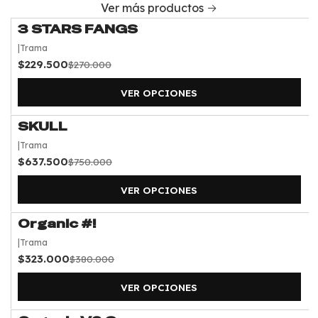
Ver más productos
3 STARS FANGS
-15%
OFF
|
Trama
$229.500
$270.000
VER OPCIONES
SKULL
-15%
OFF
|
Trama
$637.500
$750.000
VER OPCIONES
Organic #!
-15%
OFF
|
Trama
$323.000
$380.000
VER OPCIONES