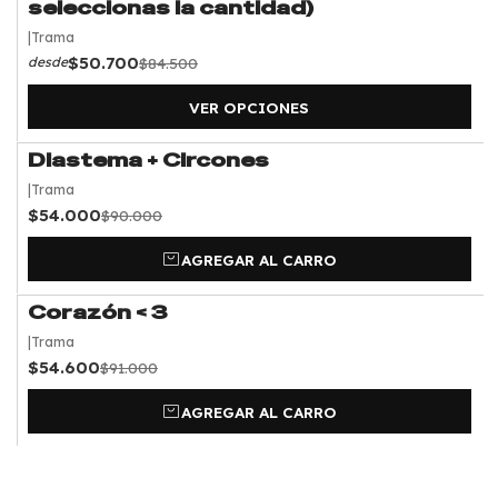
seleccionas la cantidad)
|
Trama
$50.700
$84.500
desde
VER OPCIONES
Diastema + Circones
-40%
OFF
|
Trama
$54.000
$90.000
AGREGAR AL CARRO
Corazón < 3
-40%
OFF
|
Trama
$54.600
$91.000
AGREGAR AL CARRO