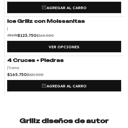
AGREGAR AL CARRO
Ice Grillz con Moissanitas
-25%
OFF
|
$123.750
$165.000
desde
VER OPCIONES
4 Cruces + Piedras
-25%
OFF
|
Trama
$165.750
$221.000
AGREGAR AL CARRO
Grillz diseños de autor