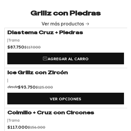
Grillz con Piedras
Ver más productos
Diastema Cruz + Piedras
-25%
OFF
|
Trama
$87.750
$117.000
AGREGAR AL CARRO
Ice Grillz con Zircón
-25%
OFF
|
$93.750
$125.000
desde
VER OPCIONES
Colmillo + Cruz con Circones
-25%
OFF
|
Trama
$117.000
$156.000