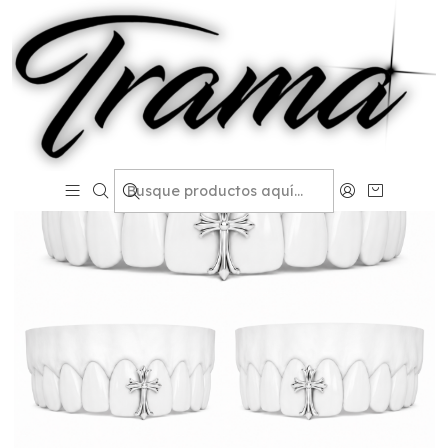
Inicio
Catalogo Grillz
Grillz Clásicos
Diastema Chrome