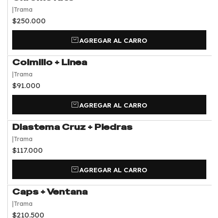
15 días hábiles desde que realizas o recibimos tu
|
Trama
$250.000
muestra.
AGREGAR AL CARRO
Cuando esté listo, puedes:
• Retirar en taller
Colmillo + Linea
• Solicitar envío por pagar
|
Trama
$91.000
AGREGAR AL CARRO
Diastema Cruz + Piedras
|
Trama
$117.000
AGREGAR AL CARRO
Caps + Ventana
|
Trama
$210.500