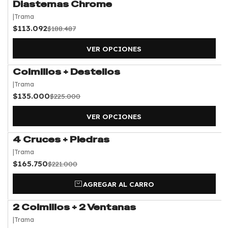
Tiempo de fabricación:
Diastemas Chrome
-40%
OFF
15 días hábiles desde que realizas o recibimos tu
|
Trama
$113.092
$188.487
muestra.
VER OPCIONES
Cuando esté listo, puedes:
• Retirar en taller
Colmillos + Destellos
-40%
OFF
• Solicitar envío por pagar
|
Trama
$135.000
$225.000
VER OPCIONES
4 Cruces + Piedras
-25%
OFF
|
Trama
$165.750
$221.000
AGREGAR AL CARRO
2 Colmillos + 2 Ventanas
-40%
OFF
|
Trama