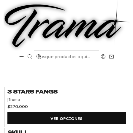
Inicio
Catalogo Grillz
Grillz diseños de autor
Grillz diseños de autor
FILTROS
3 STARS FANGS
|
Trama
$270.000
VER OPCIONES
SKULL