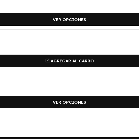
✍️ Informaci
Deberás indicar:
VER OPCIONES
• Qué dientes quieres el dí
3. Fabricaci
Cada grillz se diseña desde 
AGREGAR AL CARRO
No usamos medidas genéri
Para diseños personalizado
fabricar.
Tiempo de fabricación:
VER OPCIONES
15 días hábiles desde que r
Cuando esté listo, puedes:
• Retirar en taller