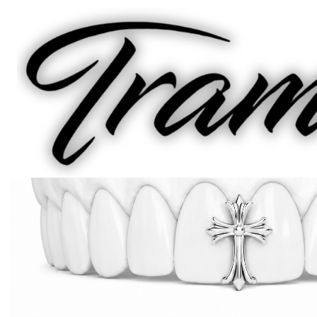
Inicio
Catalogo Grillz
Grillz Clásicos
Diastema Chrome