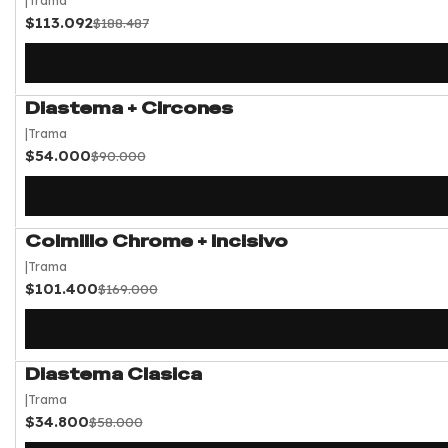
|
Trama
$113.092
$188.487
Diastema + Circones
-40%
OFF
|
Trama
$54.000
$90.000
Colmillo Chrome + Incisivo
-40%
OFF
|
Trama
$101.400
$169.000
Diastema Clasica
-40%
OFF
|
Trama
$34.800
$58.000