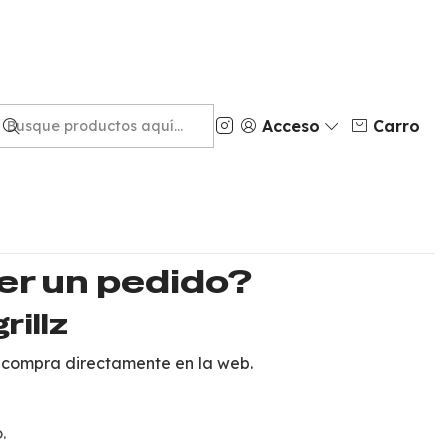
|
stema Chrome
Acceso
Carro
RA
AGREGAR AL CARRO
Mostrar stock de ubicaciones
DESCRIPCIÓN
r un pedido?
rillz
a compra directamente en la web.
.