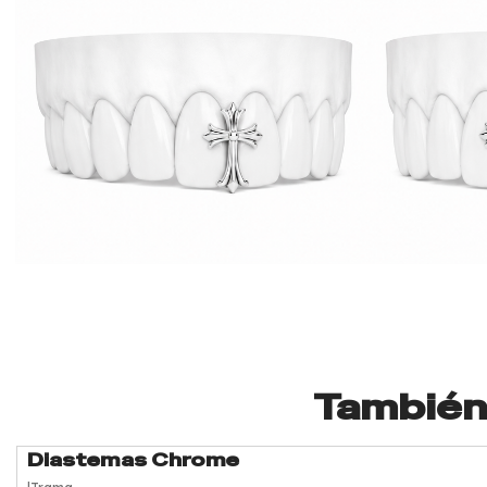
También 
Diastemas Chrome
-40%
OFF